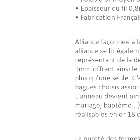
• Epaisseur du fil 0
• Fabrication Françai
Alliance façonnée à l
alliance se lit égale
représentant de la de
1mm offrant ainsi le 
plus qu'une seule. C'
bagues choisis associ
L'anneau devient ain
mariage, baptème...).
réalisables en or 18 
La pureté des formes