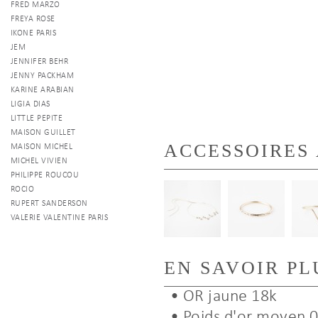
FRED MARZO
FREYA ROSE
IKONE PARIS
JEM
JENNIFER BEHR
JENNY PACKHAM
KARINE ARABIAN
LIGIA DIAS
LITTLE PEPITE
MAISON GUILLET
MAISON MICHEL
MICHEL VIVIEN
PHILIPPE ROUCOU
ROCIO
RUPERT SANDERSON
VALERIE VALENTINE PARIS
EN SAVOIR PL
• OR jaune 18k
• Poids d'or moyen 