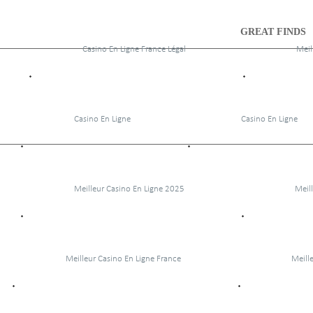
GREAT FINDS
Casino En Ligne France Légal
Meil
Casino En Ligne
Casino En Ligne
Meilleur Casino En Ligne 2025
Meill
Meilleur Casino En Ligne France
Meille