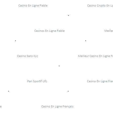
Casino En Ligne Fiable
Casino Crypto En L
Casinos En Ligne Fiable
Meille
Casino Sans Kyc
Meilleur Casino En Ligne F
Pari Sportif Ufc
Casino En Ligne Fra
e
Casino En Ligne Français