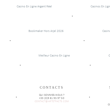
Casino En Ligne Argent Réel
Casinos En Lig
Bookmaker Hors Arjel 2026
Casin
Meilleur Casino En Ligne
C
CONTACTS
QUI SOMMES-NOUS ?
+33 (0)9 81 95 97 50
CONTACT@ARTETFACTS.COM
C