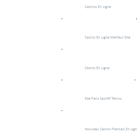
Casinos En Ligne
Casino En Ligne Meilleur Site
Casino En Ligne
Site Paris Sportif Tennis
Nouveau Casino Francais En Lign