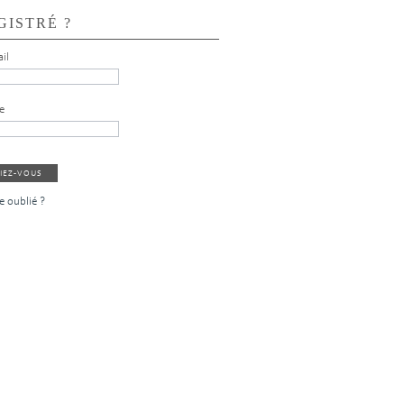
GISTRÉ ?
il
e
e oublié ?