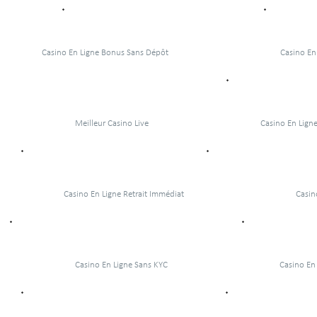
Casino En Ligne Bonus Sans Dépôt
Casino En
Meilleur Casino Live
Casino En Ligne
Casino En Ligne Retrait Immédiat
Casin
Casino En Ligne Sans KYC
Casino En