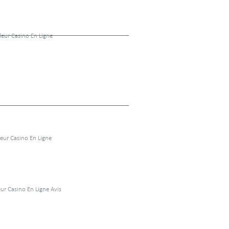
leur Casino En Ligne
eur Casino En Ligne
ur Casino En Ligne Avis