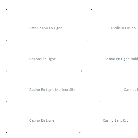
Liste Casino En Ligne
Meilleur Casino 
Casinos En Ligne
Casino En Ligne Fiab
Casino En Ligne Meilleur Site
Casinos 
Casino En Ligne
Casino Sans Kyc