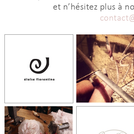
et n’hésitez plus à no
contact@