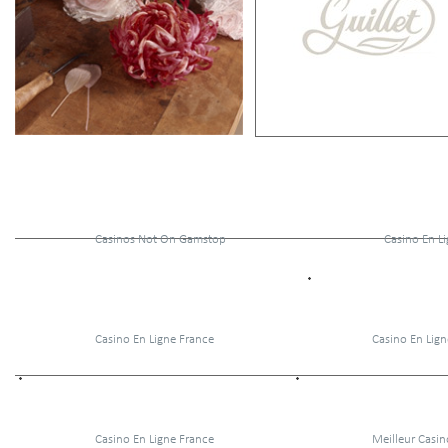
Casinos Not On Gamstop
Casino En Li
Casino En Ligne France
Casino En Lign
Casino En Ligne France
Meilleur Casin