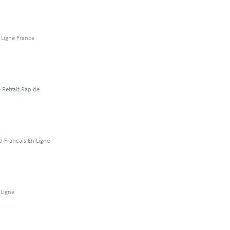
 Ligne France
 Retrait Rapide
o Francais En Ligne
 Ligne