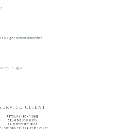
ne
o En Ligne Retrait Immédiat
asino En Ligne
SERVICE CLIENT
RETOURS / ÉCHANGES
DÉLAI DE LIVRAISON
PAIEMENT SÉCURISÉ
ONDITIONS GÉNÉRALES DE VENTE