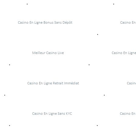
Casino En Ligne Bonus Sans Dépôt
Casino En
Meilleur Casino Live
Casino En Ligne
Casino En Ligne Retrait Immédiat
Casin
Casino En Ligne Sans KYC
Casino En