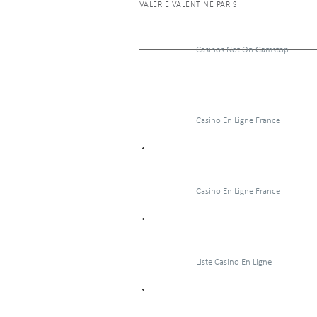
VALERIE VALENTINE PARIS
Casinos Not On Gamstop
Casino En Ligne France
Casino En Ligne France
Liste Casino En Ligne