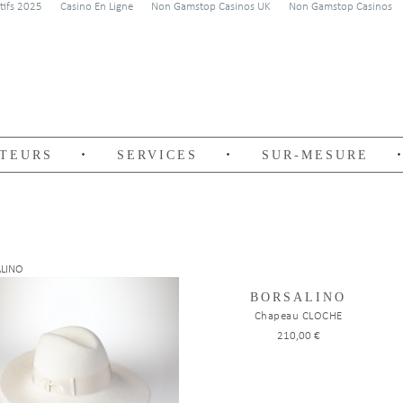
rtifs 2025
Casino En Ligne
Non Gamstop Casinos UK
Non Gamstop Casinos
TEURS
SERVICES
SUR-MESURE
LINO
BORSALINO
Chapeau CLOCHE
210,00 €