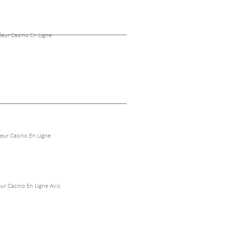
leur Casino En Ligne
eur Casino En Ligne
ur Casino En Ligne Avis