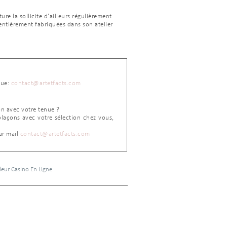
re la sollicite d'ailleurs régulièrement
entièrement fabriquées dans son atelier
nue:
contact@artetfacts.com
on avec votre tenue ?
plaçons avec votre sélection chez vous,
ar mail
contact@artetfacts.com
leur Casino En Ligne