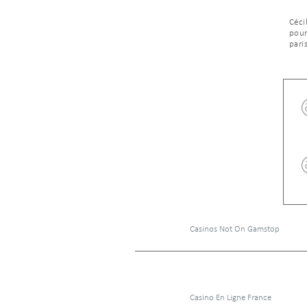
Céci
pour
pari
Casinos Not On Gamstop
Casino En Ligne France