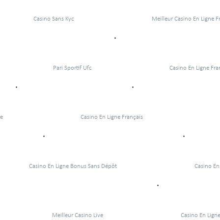
Casino Sans Kyc
Meilleur Casino En Ligne F
Pari Sportif Ufc
Casino En Ligne Fra
e
Casino En Ligne Français
Casino En Ligne Bonus Sans Dépôt
Casino En
Meilleur Casino Live
Casino En Ligne