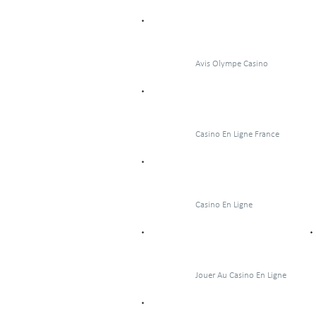
Avis Olympe Casino
Casino En Ligne France
Casino En Ligne
Jouer Au Casino En Ligne