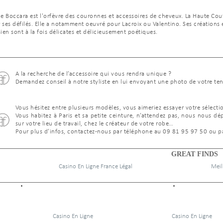
le Boccara est l'orfèvre des couronnes et accessoires de cheveux. La Haute Coutu
 ses défilés. Elle a notamment oeuvré pour Lacroix ou Valentino. Ses créations 
sien sont à la fois délicates et délicieusement poétiques.
A la recherche de l’accessoire qui vous rendra unique ?
Demandez conseil à notre styliste en lui envoyant une photo de votre te
Vous hésitez entre plusieurs modèles, vous aimeriez essayer votre sélecti
Vous habitez à Paris et sa petite ceinture, n’attendez pas, nous nous dé
sur votre lieu de travail, chez le créateur de votre robe…
Pour plus d’infos, contactez-nous par téléphone au
09 81 95 97 50
ou p
GREAT FINDS
Casino En Ligne France Légal
Meil
Casino En Ligne
Casino En Ligne