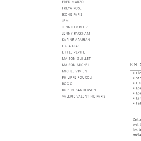
FRED MARZO
FREYA ROSE
IKONE PARIS
JEM
JENNIFER BEHR
JENNY PACKHAM
KARINE ARABIAN
LIGIA DIAS
LITTLE PEPITE
MAISON GUILLET
EN 
MAISON MICHEL
MICHEL VIVIEN
• Fl
PHILIPPE ROUCOU
• St
• Li
ROCIO
• Lo
RUPERT SANDERSON
• Lo
VALERIE VALENTINE PARIS
• La
• Fa
Cett
enti
les 
méla