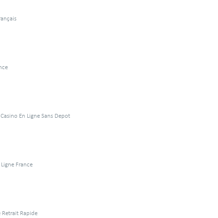
rançais
nce
Casino En Ligne Sans Depot
 Ligne France
 Retrait Rapide