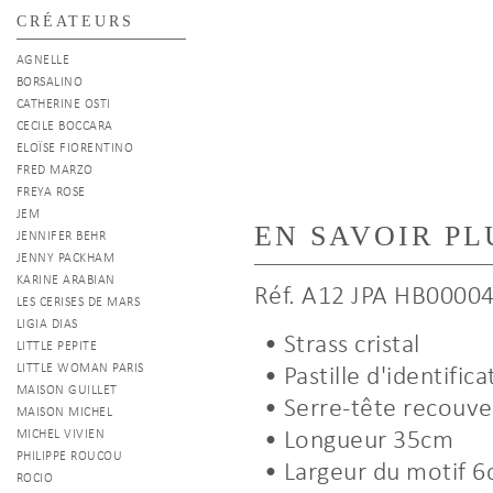
CRÉATEURS
AGNELLE
BORSALINO
CATHERINE OSTI
CECILE BOCCARA
ELOÏSE FIORENTINO
FRED MARZO
FREYA ROSE
JEM
EN SAVOIR PL
JENNIFER BEHR
JENNY PACKHAM
KARINE ARABIAN
Réf.
A12 JPA HB0000
LES CERISES DE MARS
LIGIA DIAS
• Strass cristal
LITTLE PEPITE
LITTLE WOMAN PARIS
• Pastille d'identifica
MAISON GUILLET
• Serre-tête recouver
MAISON MICHEL
MICHEL VIVIEN
• Longueur 35cm
PHILIPPE ROUCOU
• Largeur du motif 
ROCIO