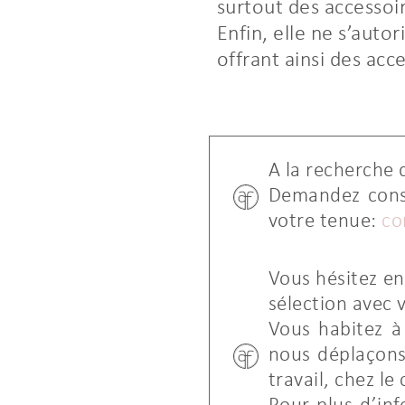
surtout des accessoi
Enfin, elle ne s’auto
offrant ainsi des acc
A la recherche 
Demandez conse
votre tenue:
co
Vous hésitez en
sélection avec 
Vous habitez à 
nous déplaçons 
travail, chez l