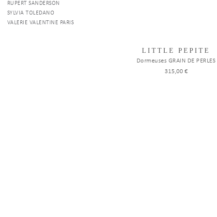
RUPERT SANDERSON
SYLVIA TOLEDANO
VALERIE VALENTINE PARIS
LITTLE PEPITE
Dormeuses GRAIN DE PERLES
315,00 €