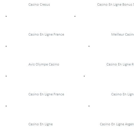
Casino Cresus
Casino En Ligne Bonus 
Casino En Ligne France
Meilleur Casin
Avis Olympe Casino
Casino En Ligne R
Casino En Ligne France
Casino En Lign
Casino En Ligne
Casino En Ligne Argen