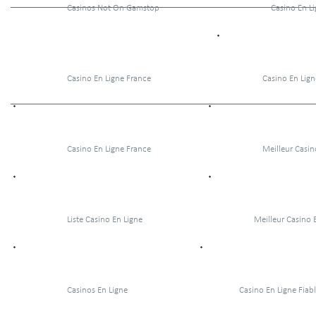
Casinos Not On Gamstop
Casino En Li
Casino En Ligne France
Casino En Lign
Casino En Ligne France
Meilleur Casin
Liste Casino En Ligne
Meilleur Casino 
Casinos En Ligne
Casino En Ligne Fiab