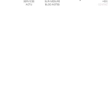
SERVICES
SUR-MESURE
+33 
ACTU
BLOC-NOTES
CONTAC