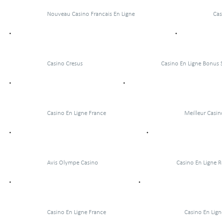
Nouveau Casino Francais En Ligne
Cas
Casino Cresus
Casino En Ligne Bonus 
Casino En Ligne France
Meilleur Casin
Avis Olympe Casino
Casino En Ligne R
Casino En Ligne France
Casino En Lign