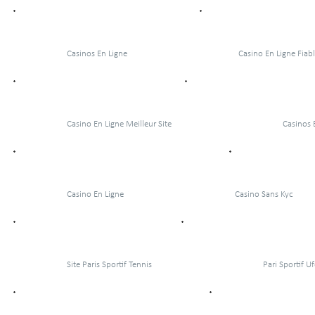
Casinos En Ligne
Casino En Ligne Fiab
Casino En Ligne Meilleur Site
Casinos 
Casino En Ligne
Casino Sans Kyc
Site Paris Sportif Tennis
Pari Sportif Uf