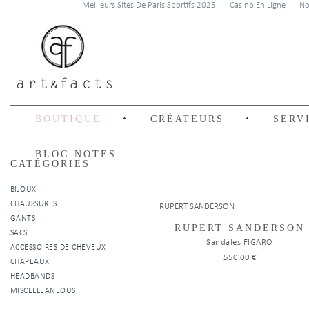
Meilleurs Sites De Paris Sportifs 2025
Casino En Ligne
No
BOUTIQUE
CRÉATEURS
SERV
BLOC-NOTES
CATÉGORIES
BIJOUX
CHAUSSURES
RUPERT SANDERSON
GANTS
RUPERT SANDERSON
SACS
Sandales FIGARO
ACCESSOIRES DE CHEVEUX
550,00 €
CHAPEAUX
HEADBANDS
MISCELLEANEOUS