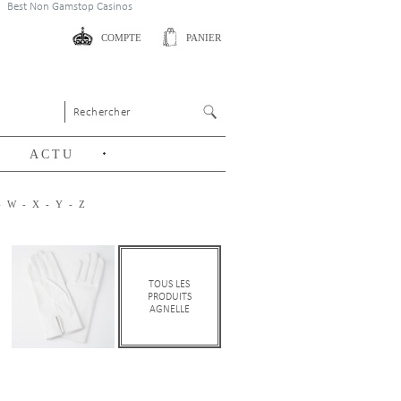
Best Non Gamstop Casinos
COMPTE
PANIER
ACTU
-
W
-
X
-
Y
-
Z
TOUS LES
PRODUITS
AGNELLE