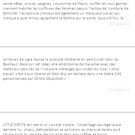
au Musée de la Mode de Marseille. Son travail est unanimement salué. En
serres-têtes, pinces, peignes, couronnes de fleurs, coiffes en tous genres
2011, elle démarre une série de collaborations avec des artistes
viennent habiller les coiffures des femmes depuis l'antiquité. Symbole de
contemporains. L’artiste Julie Legrand réalise deux œuvres pour le
féminité, l'accessoire cheveux est également un marqueur social qui
flagship de la marque rue Papillon.
indique à quel milieu appartient la femme qui le porte. Aujourd'hui, le
bijou de cheveux est accessible à toutes les femmes et à tous les
[ En savoir + ]
portefeuilles ! Rock, romantique, retro, bohème ou habillé, l'accessoire
cheveux se porte pour toutes les occasions : mariage, soirée et même
La photographe et artiste Natacha Lesueur réalise la campagne Printemps-
juste pour se sentir belle au quotidien. La Maison des cerises de Mars
Eté 2013. Passionnée et fine connaisseuse d’art contemporain,
vous propose de découvrir ses collections d'accessoires de cheveux qui
d’architecture et de design, Karine Arabian est une créatrice libre et
sauront vous séduire.
sincère. Ses collections reflètent son inspiration poétique et la richesse
de ses explorations artistiques.
Le travail de Ligia rejoue le postulat Moderne en particulier celui du
[ Fermer ]
Bauhaus. Basé sur cet idéal, elle ambitionne de travailler avec des
[ Fermer ]
matériaux pauvres de l’industrie mélangés aux codes du luxe. « Mon
travail, c’est Coco Chanel et MAX BILL en ballade dans une Matra 530
personnalisée par SONIA DELAUNAY.»
[ En savoir + ]
Parmi ses premiers clients, Ligia Dias compte les galeries Lafayette et
surtout Comme des Garçons.Cette première collaboration marquera le
début d’une longue série de collaboration plus riches les unes que les
e
autres : en mars 2007, pour le 10
anniversaire de la boutique COLETTE,
en 2009 avec Repetto, en 2010 à l’occasion du lancement chez Colette
du livre
Fashion jewellery : catwalk and Couture
. A cette même période,
elle imagine toujours pour Colette une installation remarquable et
LITTLE PEPITE est née d’un constat simple : l’orpaillage sauvage laisse
exclusive intitulée « Nothing to lose, crocodile ». Depuis 2011, elle met
derrière lui chaos, déforestation et pollution au mercure tandis qu’à
son talent raffiné et subversif au service de la maison Balenciaga pour
l’autre bout du monde, de l’or dort dans nos coffres et tiroirs.