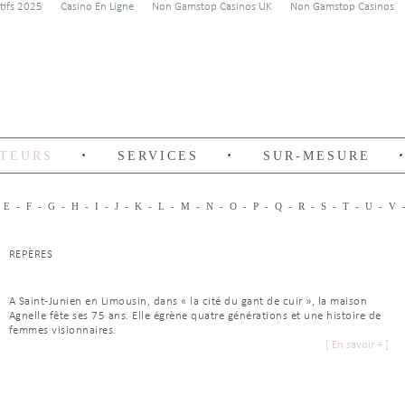
rtifs 2025
Casino En Ligne
Non Gamstop Casinos UK
Non Gamstop Casinos
TEURS
SERVICES
SUR-MESURE
-
E
-
F
-
G
-
H
-
I
-
J
-
K
-
L
-
M
-
N
-
O
-
P
-
Q
-
R
-
S
-
T
-
U
-
V
REPÈRES
A Saint-Junien en Limousin, dans « la cité du gant de cuir », la maison
Agnelle fête ses 75 ans. Elle égrène quatre générations et une histoire de
femmes visionnaires.
[ En savoir + ]
En 1937, Joseph Pourrichou, directeur des Papeteries du Limousin et
arrière grand-père de Sophie Grégoire, aujourd’hui à la barre, crée l’atelier