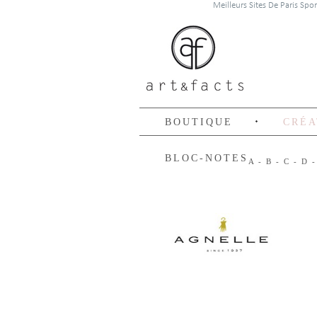
Meilleurs Sites De Paris Spo
BOUTIQUE
CRÉA
BLOC-NOTES
A
-
B
-
C
-
D