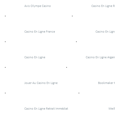
Avis Olympe Casino
Casino En Ligne R
Casino En Ligne France
Casino En Lign
Casino En Ligne
Casino En Ligne Argen
Jouer Au Casino En Ligne
Bookmaker H
Casino En Ligne Retrait Immédiat
Meil