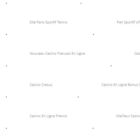
Site Paris Sportif Tennis
Pari Sportif Uf
Nouveau Casino Francais En Ligne
Cas
Casino Cresus
Casino En Ligne Bonus 
Casino En Ligne France
Meilleur Casin