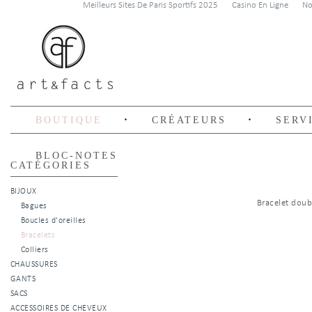
Meilleurs Sites De Paris Sportifs 2025
Casino En Ligne
No
BOUTIQUE
CRÉATEURS
SERV
BLOC-NOTES
CATÉGORIES
BIJOUX
Bracelet doub
Bagues
Boucles d'oreilles
Bracelets
Colliers
CHAUSSURES
GANTS
SACS
ACCESSOIRES DE CHEVEUX