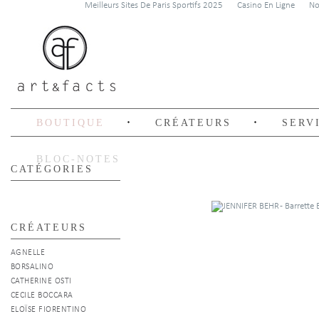
Meilleurs Sites De Paris Sportifs 2025
Casino En Ligne
No
BOUTIQUE
CRÉATEURS
SERV
BLOC-NOTES
CATÉGORIES
CRÉATEURS
AGNELLE
BORSALINO
CATHERINE OSTI
CECILE BOCCARA
ELOÏSE FIORENTINO