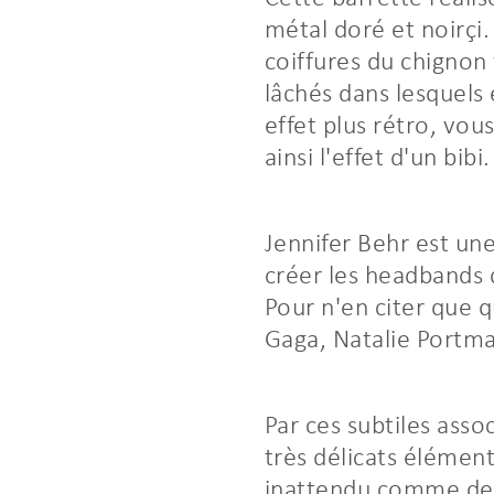
métal doré et noirçi.
coiffures du chignon 
lâchés dans lesquels
effet plus rétro, vo
ainsi l'effet d'un bibi.
Jennifer Behr est un
créer les headbands q
Pour n'en citer que 
Gaga, Natalie Portma
Par ces subtiles asso
très délicats élémen
inattendu comme des 