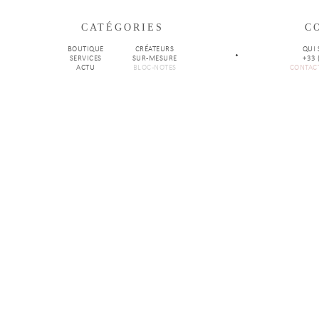
CATÉGORIES
C
BOUTIQUE
CRÉATEURS
QUI
SERVICES
SUR-MESURE
+33 
ACTU
BLOC-NOTES
CONTAC