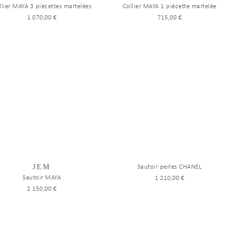
llier MAYA 3 piécettes martelées
Collier MAYA 1 piécette martelée
1 070,00 €
715,00 €
JEM
Sautoir perles CHANEL
Sautoir MAYA
1 210,00 €
2 150,00 €