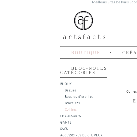
Meilleurs Sites De Paris Spo
BOUTIQUE
CRÉA
BLOC-NOTES
CATÉGORIES
BIJOUX
Bagues
Collier
Boucles d'oreilles
E
Bracelets
Colliers
CHAUSSURES
GANTS
SACS
ACCESSOIRES DE CHEVEUX