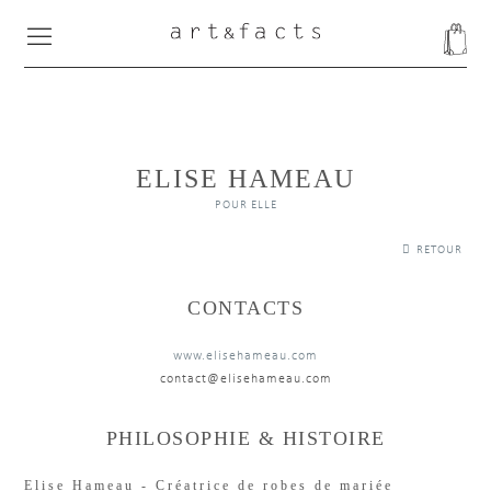
Meilleurs Sites De Paris Sportifs 2025
Casino En Ligne
Non Gamstop Casinos
UK
Non Gamstop Casinos
Best Non Gamstop Casinos
ELISE HAMEAU
POUR ELLE
RETOUR
CONTACTS
www.elisehameau.com
contact@elisehameau.com
PHILOSOPHIE & HISTOIRE
Elise Hameau - Créatrice de robes de mariée