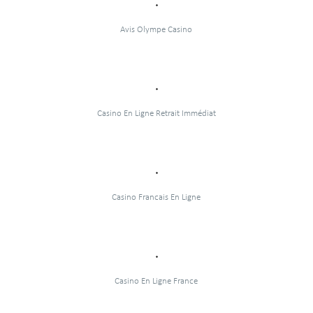
Avis Olympe Casino
Casino En Ligne Retrait Immédiat
Casino Francais En Ligne
Casino En Ligne France