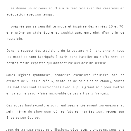
Elise donne un nouveau souffle à la tradition avec des créations en
adéquation avec son temps.
Imprégnée par sa sensibilité mode et inspirée des années 20 et 70,
elle prône un style épuré et sophistiqué, empreint d’un brin de
nostalgie.
Dans le respect des traditions de la couture « à l’ancienne », tous
les modèles sont fabriqués à paris dans l’atelier où s’affairent les
petites mains expertes qui donnent vie aux dessins d’elise.
Soies légères lyonnaises, broderies exclusives réalisées par les
ateliers de villers outréaux, dentelles de calais et de caudry, toutes
les matières sont sélectionnées avec le plus grand soin pour mettre
en valeur le savoir-faire incroyable de ces artisans français.
Ces robes haute-couture sont réalisées entièrement sur-mesure au
sein même du showroom où les futures mariées sont reçues par
Elise et son équipe.
Jeux de transparences et d’illusions, décolletés plongeants sous une