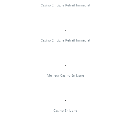
Casino En Ligne Retrait Immédiat
Casino En Ligne Retrait Immédiat
Meilleur Casino En Ligne
Casino En Ligne