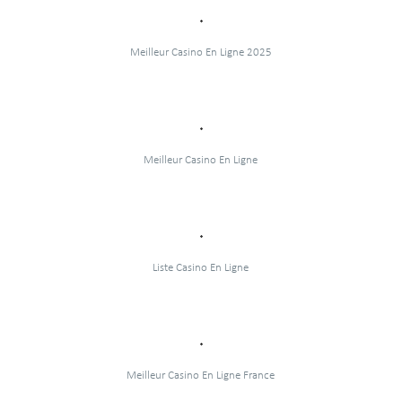
Meilleur Casino En Ligne 2025
Meilleur Casino En Ligne
Liste Casino En Ligne
Meilleur Casino En Ligne France