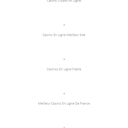
Casino Crypto En Ligne
Casino En Ligne Meilleur Site
Casinos En Ligne Fiable
Meilleur Casino En Ligne De France