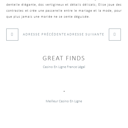
dentelle élégante, dos vertigineux et détails délicats; Elise joue des
contrastes et crée une passerelle entre le mariage et la mode, pour
que plus jamais une mariée ne se sente déguisée.
ADRESSE PRÉCÉDENTE
ADRESSE SUIVANTE
GREAT FINDS
Casino En Ligne France Légal
Meilleur Casino En Ligne