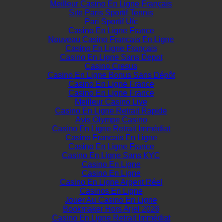
Meilleur Casino En Ligne Français
Site Paris Sportif Tennis
Pari Sportif Ufc
Casino En Ligne France
Nouveau Casino Francais En Ligne
Casino En Ligne Français
Casino En Ligne Sans Depot
Casino Cresus
Casino En Ligne Bonus Sans Dépôt
Casino En Ligne France
Casino En Ligne France
Meilleur Casino Live
Casino En Ligne Retrait Rapide
Avis Olympe Casino
Casino En Ligne Retrait Immédiat
Casino Francais En Ligne
Casino En Ligne France
Casino En Ligne Sans KYC
Casino En Ligne
Casino En Ligne
Casino En Ligne Argent Réel
Casinos En Ligne
Jouer Au Casino En Ligne
Bookmaker Hors Arjel 2026
Casino En Ligne Retrait Immédiat